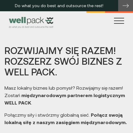
Do what you do best and outsource the rest!
me
ROZWIJAJMY SIĘ RAZEM!
ROZSZERZ SWÓJ BIZNES Z
WELL PACK.
Masz lokalny biznes lub pomysł? Rozwijajmy się razem!
Zostań
międzynarodowym partnerem logistycznym
WELL PACK
.
Połączmy siły i stwórzmy globalną sieć.
Połącz swoją
lokalną siłę z naszym zasięgiem międzynarodowym.