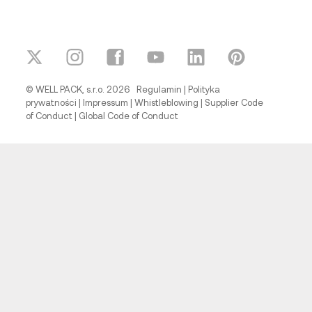
© WELL PACK, s.r.o. 2026
Regulamin
|
Polityka
prywatności
|
Impressum
|
Whistleblowing
|
Supplier Code
of Conduct
|
Global Code of Conduct