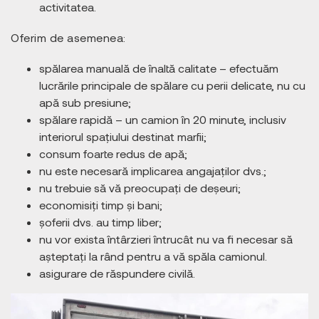
activitatea.
Oferim de asemenea:
spălarea manuală de înaltă calitate – efectuăm
lucrările principale de spălare cu perii delicate, nu cu
apă sub presiune;
spălare rapidă – un camion în 20 minute, inclusiv
interiorul spațiului destinat marfii;
consum foarte redus de apă;
nu este necesară implicarea angajaților dvs.;
nu trebuie să vă preocupați de deșeuri;
economisiți timp și bani;
șoferii dvs. au timp liber;
nu vor exista întârzieri întrucât nu va fi necesar să
așteptați la rând pentru a vă spăla camionul.
asigurare de răspundere civilă.