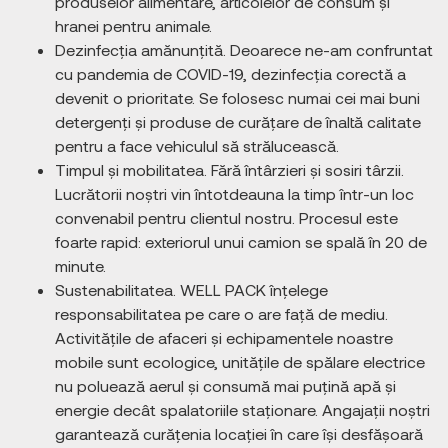
produselor alimentare, articolelor de consum și
hranei pentru animale.
Dezinfecția amănunțită. Deoarece ne-am confruntat
cu pandemia de COVID-19, dezinfecția corectă a
devenit o prioritate. Se folosesc numai cei mai buni
detergenți și produse de curățare de înaltă calitate
pentru a face vehiculul să strălucească.
Timpul și mobilitatea. Fără întârzieri și sosiri târzii.
Lucrătorii noștri vin întotdeauna la timp într-un loc
convenabil pentru clientul nostru. Procesul este
foarte rapid: exteriorul unui camion se spală în 20 de
minute.
Sustenabilitatea. WELL PACK înțelege
responsabilitatea pe care o are față de mediu.
Activitățile de afaceri și echipamentele noastre
mobile sunt ecologice, unitățile de spălare electrice
nu poluează aerul și consumă mai puțină apă și
energie decât spalatoriile staționare. Angajații noștri
garantează curățenia locației în care își desfășoară