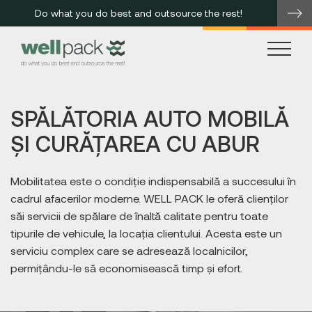
Do what you do best and outsource the rest!
me
SPĂLĂTORIA AUTO MOBILĂ
ȘI CURĂȚAREA CU ABUR
Mobilitatea este o condiție indispensabilă a succesului în
cadrul afacerilor moderne. WELL PACK le oferă clienților
săi servicii de spălare de înaltă calitate pentru toate
tipurile de vehicule, la locația clientului. Acesta este un
serviciu complex care se adresează localnicilor,
permițându-le să economisească timp și efort.