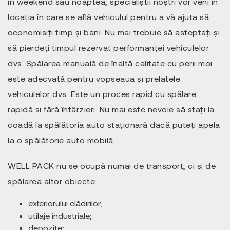
în weekend sau noaptea, specialiștii noștri vor veni în
locația în care se află vehiculul pentru a vă ajuta să
economisiți timp și bani. Nu mai trebuie să așteptați și
să pierdeți timpul rezervat performanței vehiculelor
dvs. Spălarea manuală de înaltă calitate cu perii moi
este adecvată pentru vopseaua și prelatele
vehiculelor dvs. Este un proces rapid cu spălare
rapidă şi fără întârzieri. Nu mai este nevoie să stați la
coadă la spălătoria auto staționară dacă puteți apela
la o spălătorie auto mobilă.
WELL PACK nu se ocupă numai de transport, ci și de
spălarea altor obiecte:
exteriorului clădirilor;
utilaje industriale;
depozite;