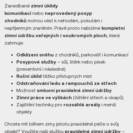
Zanedbané
zimní úklidy
komunikací
nebo
neprovedený posyp
chodníků
mohou vést k nehodám, pokutám i
nepříjemným zraněním. Právě proto nabízíme
kompletní
zimní údržbu veřejných i soukromých ploch
, která
zahrnuje:
Odklízení sněhu
z chodníků, parkovišť i komunikací
Posypové služby
– sůl, štěrk nebo písek
(preventivní i následné)
Ruční úklid
těžko přístupných míst
Odstraňování ledu a rampouchů ze střech
Možnost
smluvní pravidelné zimní údržby
Zimní práce ve výškách
(čištění střech a okapů)
Zajištění techniky pro
rozsáhlé areály
i menší
objekty
Chcete mít během zimy jistotu pravidelné péče o svůj
objekt? Využijte naši službu
pravidelné zimní údržby
–