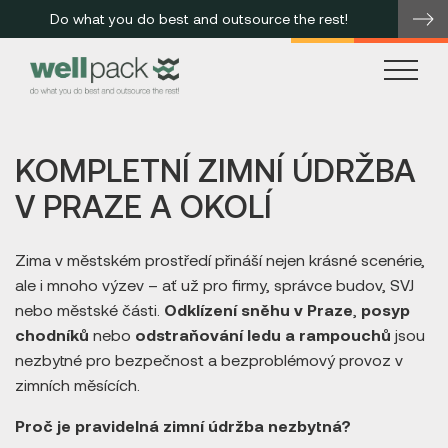
Do what you do best and outsource the rest!
me
KOMPLETNÍ ZIMNÍ ÚDRŽBA
V PRAZE A OKOLÍ
Zima v městském prostředí přináší nejen krásné scenérie,
ale i mnoho výzev – ať už pro firmy, správce budov, SVJ
nebo městské části.
Odklízení sněhu v Praze
,
posyp
chodníků
nebo
odstraňování ledu a rampouchů
jsou
nezbytné pro bezpečnost a bezproblémový provoz v
zimních měsících.
Proč je pravidelná zimní údržba nezbytná?