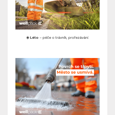
☀️ Léto
– péče o trávník, prořezávání.