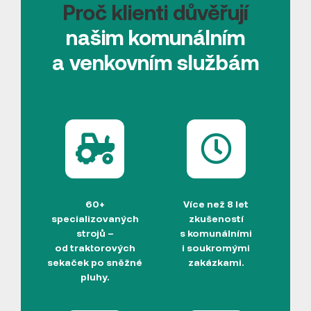
Proč klienti důvěřují
našim komunálním
a venkovním službám
60+
Více než 8 let
specializovaných
zkušeností
strojů –
s komunálními
od traktorových
i soukromými
sekaček po sněžné
zakázkami.
pluhy.