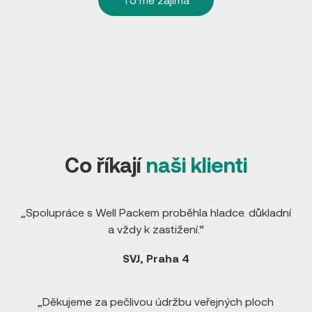
Co říkají
naši klienti
„Spolupráce s Well Packem proběhla hladce. důkladní
a vždy k zastižení.“
SVJ, Praha 4
„Děkujeme za pečlivou údržbu veřejných ploch