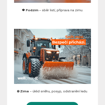
🍁 Podzim
– sběr listí, příprava na zimu.
❄️ Zima
– úklid sněhu, posyp, odstranění ledu.