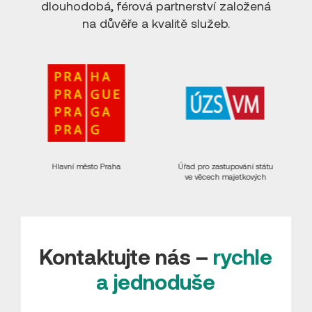
dlouhodobá, férová partnerství založená
na důvěře a kvalitě služeb.
Úřad pro zastupování státu
Obec Svémyslice
ve věcech majetkových
Kontaktujte nás –
rychle
a jednoduše