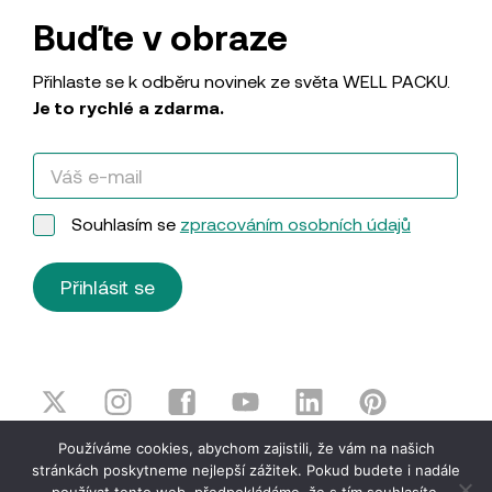
Buďte v obraze
Přihlaste se k odběru novinek ze světa WELL PACKU.
Je to rychlé a zdarma.
Souhlasím se
zpracováním osobních údajů
Přihlásit se
Používáme cookies, abychom zajistili, že vám na našich
© WELL PACK, s.r.o. 2026
Zásady ochrany osobních
stránkách poskytneme nejlepší zážitek. Pokud budete i nadále
údajů
|
Smluvní podmínky
|
Právní