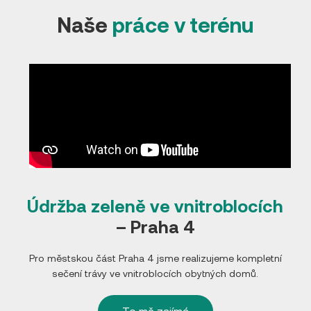
Naše
práce v terénu
Údržba zeleně ve vnitroblocích
– Praha 4
Pro městskou část Praha 4 jsme realizujeme kompletní
sečení trávy ve vnitroblocích obytných domů.
To mě zajímá