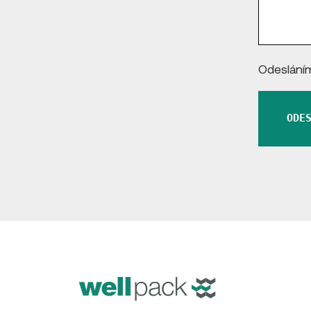
Odesláním
ODE