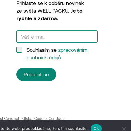
Přihlaste se k odběru novinek
ze světa WELL PACKU.
Je to
rychlé a zdarma.
Souhlasím se
zpracováním
osobních údajů
Přihlásit se
 of Conduct
|
Global Code of Conduct
 tento web, předpokládáme, že s tím souhlasíte.
Ok