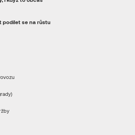
 podílet se na růstu
rovozu
grady)
ržby