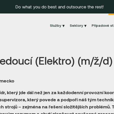
Do what you do best and outsource the rest!
Služby
Sektory
Případové st
edoucí (Elektro) (m/ž/d)
ěmecko
lídr, který jde dál než jen za každodenní provozní ko
supervizora, který povede a podpoří náš tým techni
h strojů – zejména na řešení složitějších problémů.
T
dravým rozumem a chutí zlepšovat současné procesy,