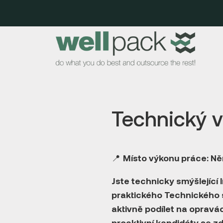
Technický v
📍
Místo výkonu práce: N
Jste technicky smýšlející 
praktického Technického 
aktivně podílet na opravác
proaktivní kandidáty se z