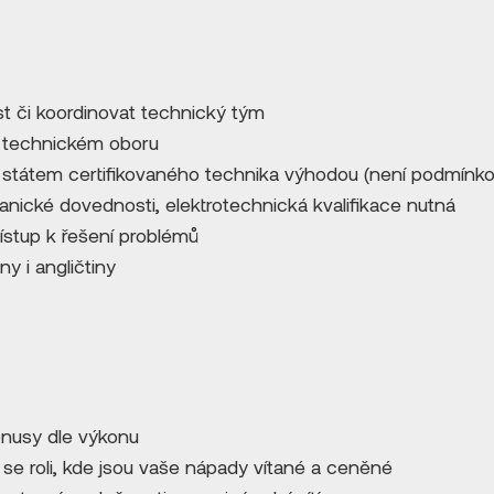
 či koordinovat technický tým
v technickém oboru
o státem certifikovaného technika výhodou (není podmínko
nické dovednosti, elektrotechnická kvalifikace nutná
řístup k řešení problémů
y i angličtiny
nusy dle výkonu
í se roli, kde jsou vaše nápady vítané a ceněné