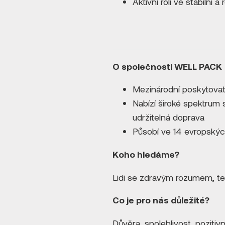
Aktivní roli ve stabilní 
O společnosti WELL PACK
Mezinárodní poskytovate
Nabízí široké spektrum s
udržitelná doprava
Působí ve 14 evropský
Koho hledáme?
Lidi se zdravým rozumem, te
Co je pro nás důležité?
Důvěra, spolehlivost, pozitivn