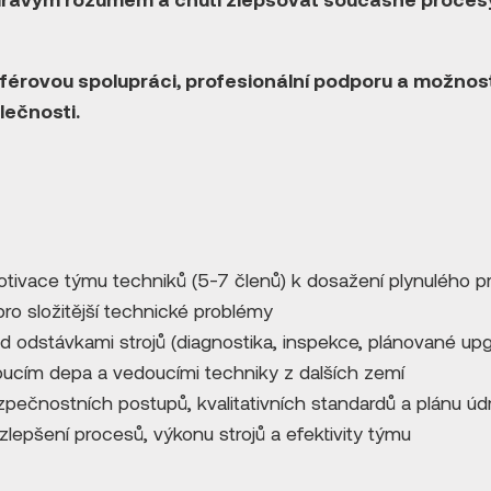
férovou spolupráci, profesionální podporu a možnost
lečnosti.
otivace týmu techniků (5-7 členů) k dosažení plynulého p
pro složitější technické problémy
d odstávkami strojů (diagnostika, inspekce, plánované up
ucím depa a vedoucími techniky z dalších zemí
zpečnostních postupů, kvalitativních standardů a plánu úd
zlepšení procesů, výkonu strojů a efektivity týmu