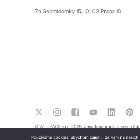
Za Sedmidomky 15, 101 00 Praha 10
© WELL PACK, s.r.o. 2026
Zásady ochrany osobních úda
Používáme cookies, abychom zajistili, že vám na našich