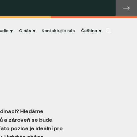
udie
O nás
Kontaktujte nás
Čeština
ordinaci? Hledáme
ků a zároveň se bude
ato pozice je ideální pro
 i když to občas