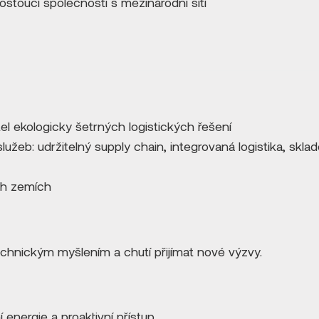
a rostoucí společnosti s mezinárodní sítí
l ekologicky šetrných logistických řešení
lužeb: udržitelný supply chain, integrovaná logistika, skl
ch zemích
chnickým myšlením a chutí přijímat nové výzvy.
í energie a proaktivní přístup.