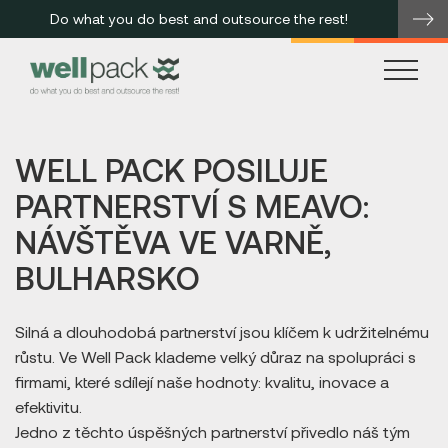
Do what you do best and outsource the rest!
me
WELL PACK POSILUJE
PARTNERSTVÍ S MEAVO:
NÁVŠTĚVA VE VARNĚ,
BULHARSKO
Silná a dlouhodobá partnerství jsou klíčem k udržitelnému
růstu. Ve Well Pack klademe velký důraz na spolupráci s
firmami, které sdílejí naše hodnoty: kvalitu, inovace a
efektivitu.
Jedno z těchto úspěšných partnerství přivedlo náš tým