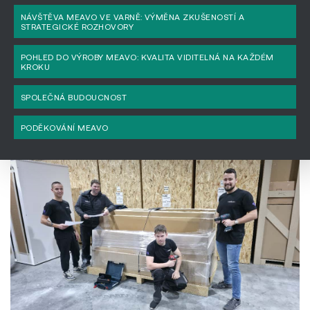
NÁVŠTĚVA MEAVO VE VARNĚ: VÝMĚNA ZKUŠENOSTÍ A
STRATEGICKÉ ROZHOVORY
POHLED DO VÝROBY MEAVO: KVALITA VIDITELNÁ NA KAŽDÉM
KROKU
SPOLEČNÁ BUDOUCNOST
PODĚKOVÁNÍ MEAVO