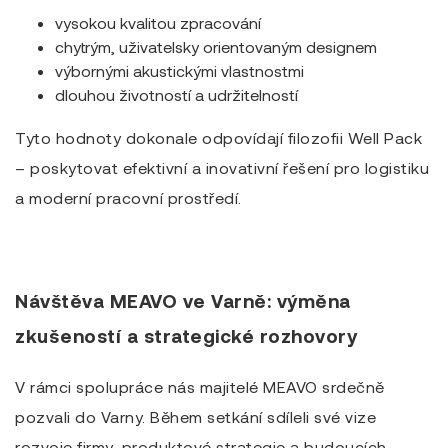
vysokou kvalitou zpracování
chytrým, uživatelsky orientovaným designem
výbornými akustickými vlastnostmi
dlouhou životností a udržitelností
Tyto hodnoty dokonale odpovídají filozofii Well Pack
– poskytovat efektivní a inovativní řešení pro logistiku
a moderní pracovní prostředí.
Návštěva MEAVO ve Varně: výměna
zkušeností a strategické rozhovory
V rámci spolupráce nás majitelé MEAVO srdečně
pozvali do Varny. Během setkání sdíleli své vize
rozvoje firmy, produktové strategie a budoucích