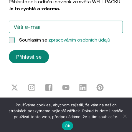
Přihlaste se k odběru novinek ze světa WELL PACKU.
Je to rychlé a zdarma.
Souhlasím se
zpracováním osobních údajů
Přihlásit se
© WELL PACK, s.r.o. 2026
Zásady ochrany osobních
Používáme cookies, abychom zajistili, že vám na našich
údajů
|
Smluvní podmínky
|
Právní
stránkách poskytneme nejlepší zážitek. Pokud budete i nadále
identifikace
|
Whistleblowing
|
Supplier Code
používat tento web, předpokládáme, že s tím souhlasíte.
of Conduct
|
Global Code of Conduct
Ok