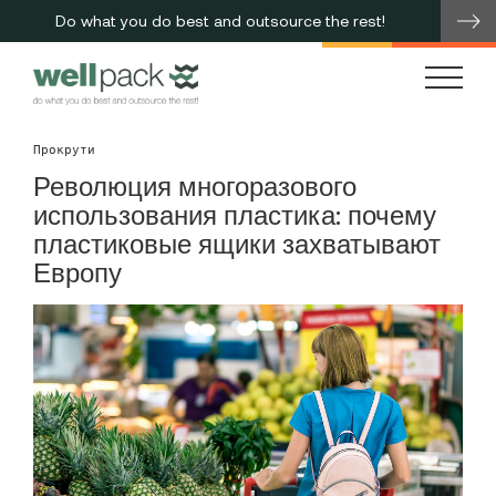
Do what you do best and outsource the rest!
me
Прокрути
Революция многоразового
использования пластика: почему
пластиковые ящики захватывают
Европу