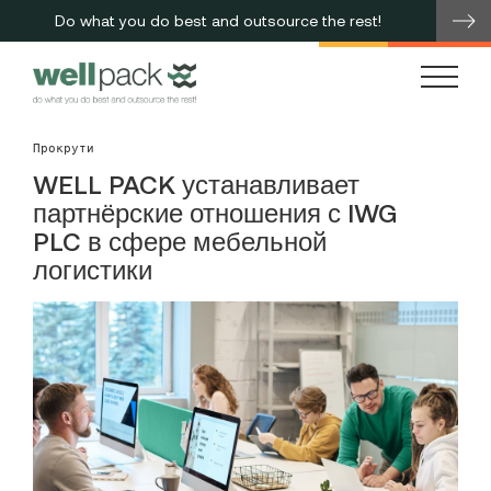
Do what you do best and outsource the rest!
me
Прокрути
WELL PACK устанавливает
партнёрские отношения с IWG
PLC в сфере мебельной
логистики