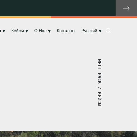
ы
Кейсы
О Нас
Контакты
Русский
WELL PACK
/ КЕЙСЫ