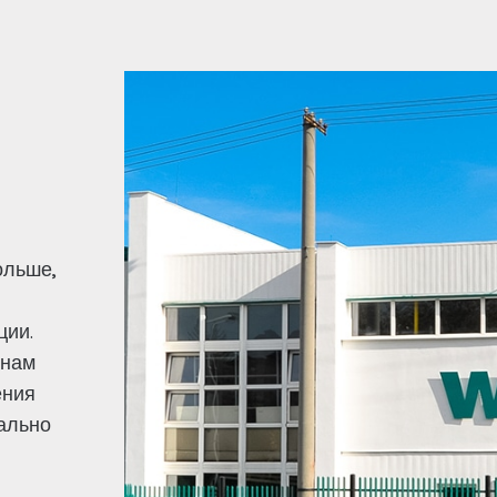
ольше,
ции.
 нам
ения
ально