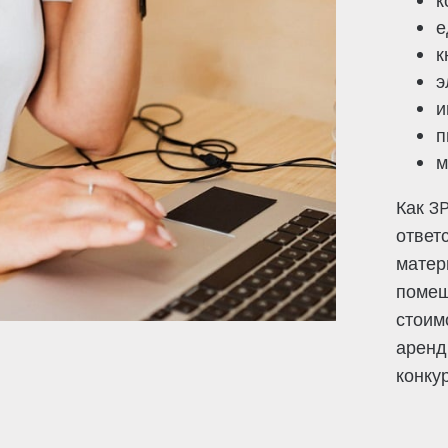
е
к
э
и
п
м
Как 3
ответ
матер
помещ
стоим
аренд
конку