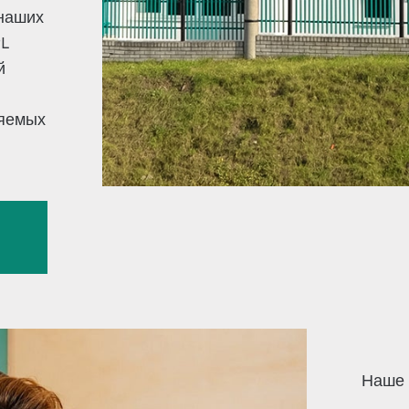
наших
PL
й
ляемых
Наше 