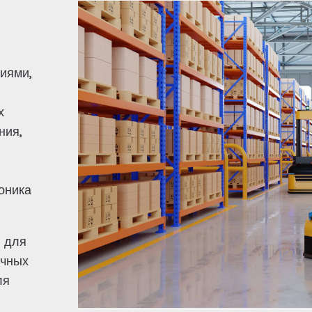
иями,
х
ния,
оника
ы для
очных
ля