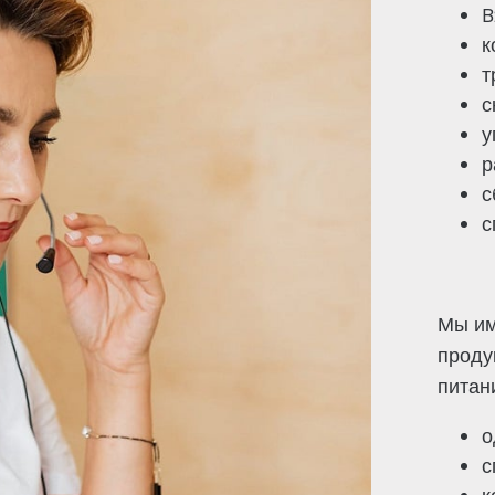
B
к
т
с
у
р
с
с
Мы им
проду
питан
о
с
к